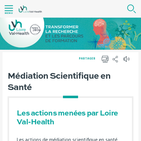
Aller
R
au
MENU
contenu
|
Navigation
|
Accès
PARTAGER
directs
IMPRIMER
PARTAGER
|
Vous
Médiation Scientifique en
Version française
Avec et Pour la Société
Médiation
Connexion
êtes
Scientifique en Santé
Santé
ici :
Les actions menées par Loire
Val-Health
Les actions de médiation scientifique en santé