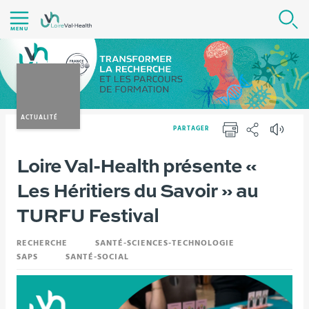
Aller
R
au
MENU
contenu
|
Navigation
|
Accès
ACTUALITÉ
PARTAGER
directs
IMPRIMER
PARTAGER
|
Vous
Loire Val-Health présente «
Version française
Actualités
Connexion
êtes
Les Héritiers du Savoir » au
ici :
TURFU Festival
RECHERCHE
SANTÉ-SCIENCES-TECHNOLOGIE
SAPS
SANTÉ-SOCIAL